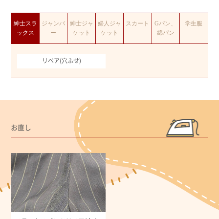
紳士スラ
ジャンバ
紳士ジャ
婦人ジャ
スカート
Gパン、
学生服
ックス
ー
ケット
ケット
綿パン
リペア(穴ふせ)
お直し