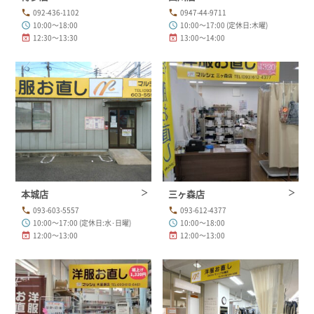
092-436-1102
0947-44-9711
phone
phone
10:00～18:00
10:00～17:00 (定休日:木曜)
schedule
schedule
12:30～13:30
13:00～14:00
event_busy
event_busy
本城店
三ヶ森店
093-603-5557
093-612-4377
phone
phone
10:00～17:00 (定休日:水･日曜)
10:00～18:00
schedule
schedule
12:00～13:00
12:00～13:00
event_busy
event_busy