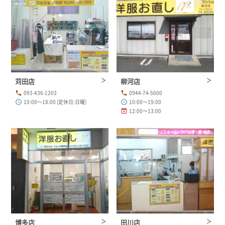
苅田店
柳河店
093-436-1203
0944-74-5600
phone
phone
10:00～18:00 (定休日:日曜)
10:00～19:00
schedule
schedule
12:00～13:00
event_busy
博多店
田川店