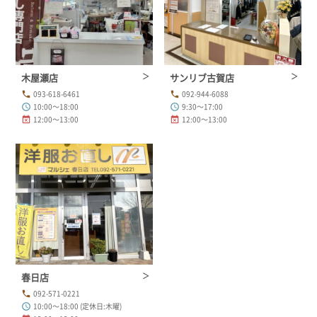
木屋瀬店
サンリブ古賀店
093-618-6461
092-944-6088
phone
phone
10:00～18:00
9:30～17:00
schedule
schedule
12:00～13:00
12:00～13:00
event_busy
event_busy
春日店
092-571-0221
phone
10:00～18:00 (定休日:木曜)
schedule