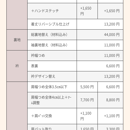
+1,650
＋ハンドステッチ
+1,650 円
円
着丈リバーシブル仕上げ
13,200 円
総裏地替え（材料込み）
44,000 円
裏地
袖裏地替え（材料込み）
11,000 円
衿幅つめ
11,000 円
衿
表裏
6,600 円
衿デザイン替え
13,200 円
肩幅つめ全体3.5㎝以下
5,500 円
6,600 円
肩幅つめ全体4㎝以上＋ｱｰ
7,700 円
8,800 円
ﾑ調整
+1,100
＋肩ﾊﾟｯﾄ交換
+1,100 円
円
肩パット取り
1,650 円
3,300 円