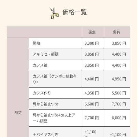
価格一覧
裏無
裏有
筒袖
3,300 円
3,850 円
アキミセ・額縁
3,850 円
4,400 円
カフス袖
3,850 円
4,400 円
カフス袖（ケンボロ移動有
4,400 円
4,950 円
り）
カフス作り
4,950 円
5,500 円
肩から袖丈つめ
6,600 円
7,700 円
袖丈
肩から袖丈つめ4㎝以上ア
7,700 円
8,800 円
ーム調整
+1,100
＋バイヤス付き
+1,100 円