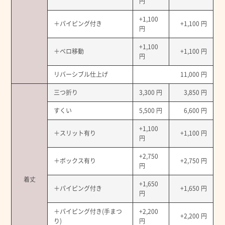
円
+1,100
＋パイピング付き
+1,100 円
円
+1,100
＋ベロ移動
+1,100 円
円
リバーシブル仕上げ
11,000 円
三つ折り
3,300 円
3,850 円
すくい
5,500 円
6,600 円
+1,100
＋スリット有り
+1,100 円
円
+2,750
＋ボックス有り
+2,750 円
円
着丈
+1,650
＋パイピング付き
+1,650 円
円
＋パイピング付き(手まつ
+2,200
+2,200 円
り)
円