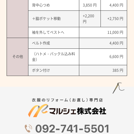
背中心つめ
3,850 円
4,400 円
+2,200
＋脇ポケット移動
+2,750 円
円
袖を外してベストへ
11,000 円
ベルト作成
4,400 円
（ハトメ・バックル込み料
その他
6,600 円
金）
ボタン付け
385 円
092-741-5501